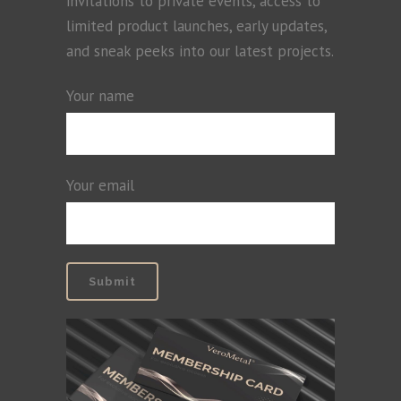
invitations to private events, access to
limited product launches, early updates,
and sneak peeks into our latest projects.
Your name
Your email