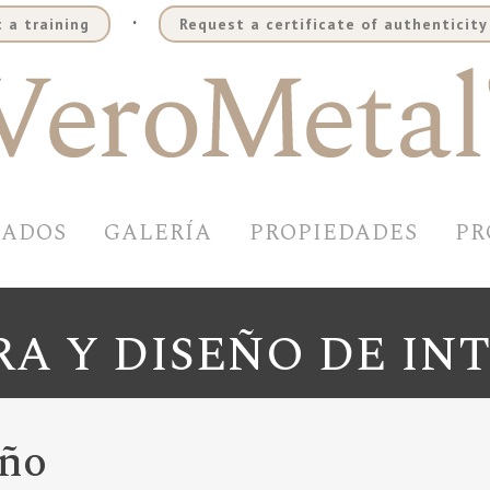
.
 a training
Request a certificate of authenticity
BADOS
GALERÍA
PROPIEDADES
PR
A Y DISEÑO DE IN
eño